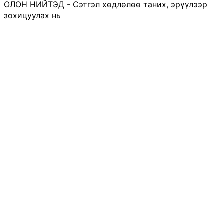
ОЛОН НИЙТЭД - Сэтгэл хөдлөлөө таних, эрүүлээр
зохицуулах нь
2022 оны 11 сарын 03
ОЛОН НИЙТЭД - Сэтгэцийн эрүүл мэндээ анхаарч,
өөрийгөө хайрлах нь
2022 оны 11 сарын 03