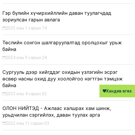
Гэр бүлийн хүчирхийллийн даван туулагчдад
зориулсан гарын авлага
2025 оны 1 сарын 14
Төслийн сонгон шалгаруулалтад оролцохыг урьж
байна
2024 оны 9 сарын 24
Сургууль дээр хийгддэг охидын үзлэгийн эсрэг
өсвөр насны охид дуу хоолойгоо нэгтгэн тэмцэж
байна
Хандив өгөх
2023 оны 4 сарын 02
ОЛОН НИЙТЭД - Ажлаас халшрах хам шинж,
урьдчилан сэргийлэх, даван туулах арга
2022 оны 11 сарын 03