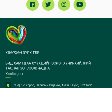
ХӨӨРХӨН ЗҮРХ ТББ
БИД ХАМТДАА ХҮҮХДИЙН ЭСРЭГ ХҮЧИРХИЙЛЛИЙГ
ТАСЛАН ЗОГСООЖ ЧАДНА
Холбогдох
СБД, 1-р хороо, Парисын гудамж, АйСи Тауэр, 502 тоот
+976 70159688
info@btifulhearts.org
huurhunzurh@gmail.com