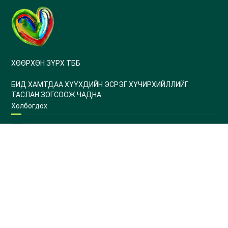
ХӨӨРХӨН ЗҮРХ ТББ
БИД ХАМТДАА ХҮҮХДИЙН ЭСРЭГ ХҮЧИРХИЙЛЛИЙГ
ТАСЛАН ЗОГСООЖ ЧАДНА
Холбогдох
СБД, 1-р хороо, Парисын гудамж, АйСи Тауэр, 502 тоот
+976 70159688
info@btifulhearts.org
huurhunzurh@gmail.com
www.btifulhearts.org
Цэс