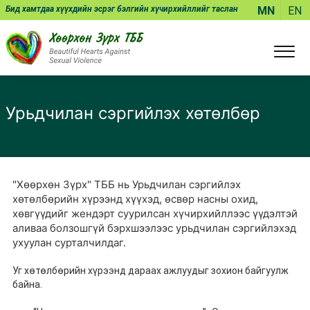
Бид хамтдаа хүүхдийн эсрэг бэлгийн хүчирхийллийг таслан
MN
EN
зогсоож чадна!
Урьдчилан сэргийлэх хөтөлбөр
"Хөөрхөн Зүрх" ТББ нь Урьдчилан сэргийлэх
хөтөлбөрийн хүрээнд хүүхэд, өсвөр насны охид,
хөвгүүдийг жендэрт суурилсан хүчирхийллээс үүдэлтэй
аливаа болзошгүй бэрхшээлээс урьдчилан сэргийлэхэд
ухуулан сурталчилдаг.
Уг хөтөлбөрийн хүрээнд дараах ажлуудыг зохион байгуулж
байна.