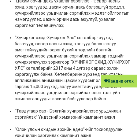
“Цахим орчин дахь ухаалаг хэрэглээ”- Өсвөр насны
охид, хөвгүүдэд цахим орчин дахь болзошгүй эрсдэл,
хүчирхийллээс урьдчилан сэргийлэх мэдлэг ойлголтыг
нэмэгдүүлэх, цахим орчин дахь аюулгүй, ухаалаг
хэрэглээг төлөвшүүлэх;
“Хүчирхэг охид-Хүчирхэг Улс” хөтөлбөр- хүүхэд
багачууд, өсвөр насны охид, хөвгүүд болон залуу
эмэгтэйчүүдийн эсрэг бүхий л төрлийн бэлгийн
хүчирхийллээс урьдчилан сэргийлэх замаар тэднийг
хүчирхэгжүүлэх зорилгоор “ХҮЧИРХЭГ ОХИД-ХҮЧИРХЭГ
УЛС” хөтөлбөрийг 2017 оны 4 дүгээр сараас эхлэн
хэрэгжүүлж байна. Хөтөлбөрийн хүрээнд гар утасны
аппликэйшн, анимэйшн, цахим хуудсыг олон нийтэд
Хандив өгөх
гаргаж 15,000 хүүхэд, залуу эмэгтэйчүүдэд бэлгийн
хүчирхийллээс урьдчилан сэргийлэх олон талт үйл
ажиллагаануудыг зохион байгуулсаар байна.
“Тавдугаар сар - Бэлгийн хүчирхийллээс урьдчилан
сэргийлэх” Үндэсний хэмжээний кампанит ажил
“Олон улсын охидын эрхийн өдөр”-ийг тохиолдуулан
урьдчилан сэргийлэх кампанит ажил