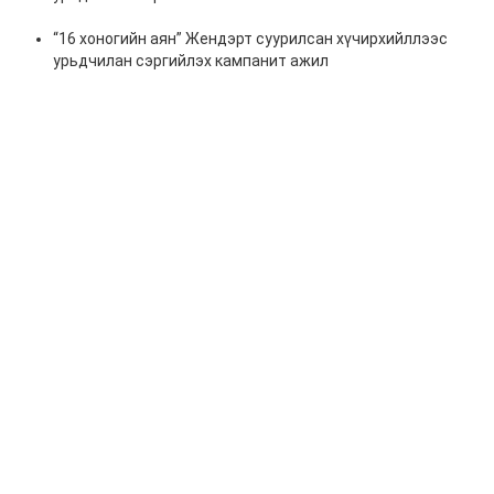
“16 хоногийн аян” Жендэрт суурилсан хүчирхийллээс
урьдчилан сэргийлэх кампанит ажил