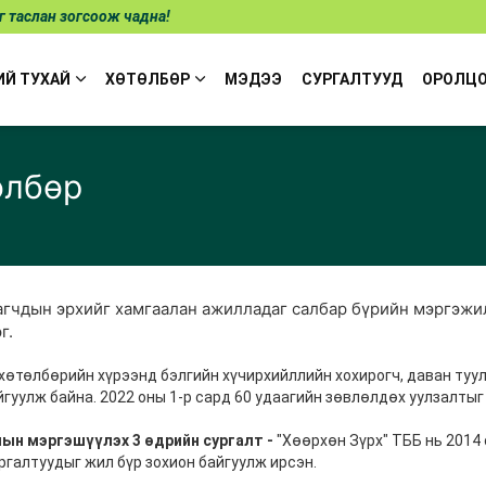
̆г таслан зогсоож чадна!
ИЙ ТУХАЙ
ХӨТӨЛБӨР
МЭДЭЭ
СУРГАЛТУУД
ОРОЛЦ
өлбөр
гчдын эрхийг хамгаалан ажилладаг салбар бүрийн мэргэжил
г.
г хөтөлбөрийн хүрээнд бэлгийн хүчирхийллийн хохирогч, даван т
йгуулж байна. 2022 оны 1-р сард 60 удаагийн зөвлөлдөх уулзалтыг
ын мэргэшүүлэх 3 өдрийн сургалт -
"Хөөрхөн Зүрх" ТББ нь 2014
галтуудыг жил бүр зохион байгуулж ирсэн.