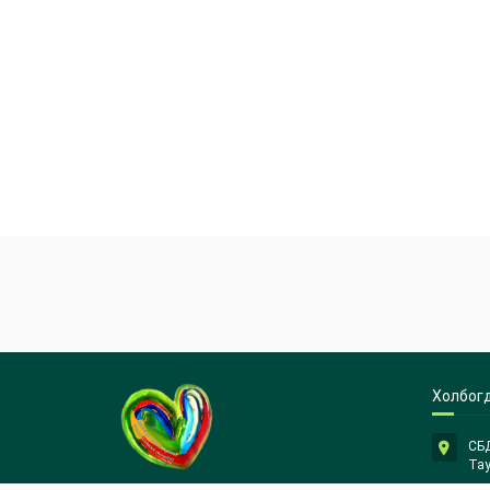
Холбог
СБД
Тау