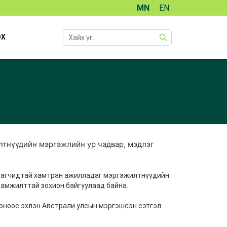
MN
EN
ОХ
тнүүдийн мэргэжлийн ур чадвар, мэдлэг
уулагчидтай хамтран ажилладаг мэргэжилтнүүдийн
 амжилттай зохион байгуулаад байна.
 оноос эхлэн Австрали улсын мэргэшсэн сэтгэл