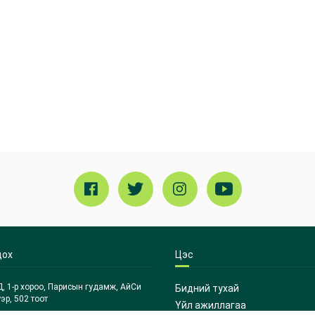
дох
Цэс
, 1-р хороо, Парисын гудамж, АйСи
Бидний тухай
эр, 502 тоот
Үйл ажиллагаа