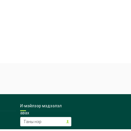
И-мэйлээр мэдээлэл
авах