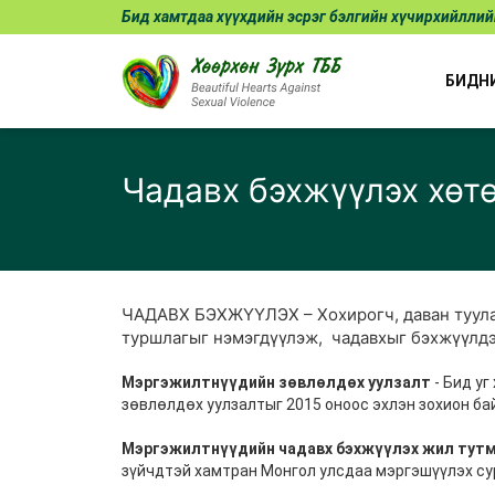
Бид хамтдаа хүүхдийн эсрэг бэлгийн хүчирхийллии
БИДН
Чадавх бэхжүүлэх хөт
ЧАДАВХ БЭХЖҮҮЛЭХ – Хохирогч, даван туула
туршлагыг нэмэгдүүлэж, чадавхыг бэхжүүлдэ
Мэргэжилтнүүдийн зөвлөлдөх уулзалт
- Бид у
зөвлөлдөх уулзалтыг 2015 оноос эхлэн зохион ба
Мэргэжилтнүүдийн чадавх бэхжүүлэх жил тутм
зүйчдтэй хамтран Монгол улсдаа мэргэшүүлэх сур