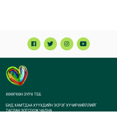
ХӨӨРХӨН ЗҮРХ ТББ
БИД ХАМТДАА ХҮҮХДИЙН ЭСРЭГ ХҮЧИРХИЙЛЛИЙГ
ТАСЛАН ЗОГСООЖ ЧАДНА
Холбогдох