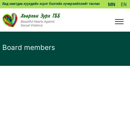
Бид хамтдаа хүүхдийн эсрэг бэлгийн хүчирхийллийг таслан
MN
EN
зогсоож чадна!
Board members