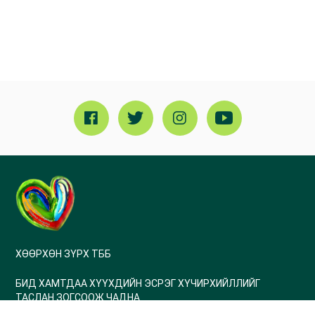
ХӨӨРХӨН ЗҮРХ ТББ
БИД ХАМТДАА ХҮҮХДИЙН ЭСРЭГ ХҮЧИРХИЙЛЛИЙГ
ТАСЛАН ЗОГСООЖ ЧАДНА
Холбогдох